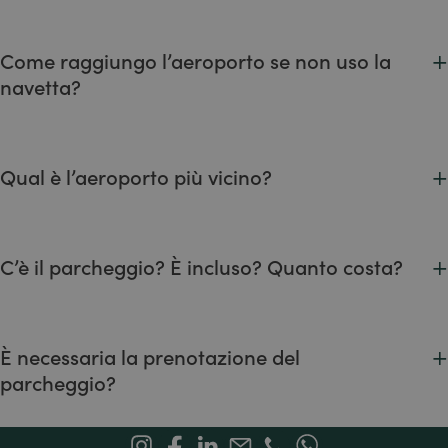
Collaboriamo con un’agenzia esterna che offre un servizio di
NCC; servizio su richiesta e a pagamento.
+
Come raggiungo l’aeroporto se non uso la
navetta?
Possibilità di chiamare un taxi tramite il ricevimento.
Con i mezzi pubblici: bus + treno.
+
Qual è l’aeroporto più vicino?
Milano Malpensa
+
C’è il parcheggio? È incluso? Quanto costa?
Il parcheggio è incluso nella prenotazione.
Per la tipologia Superior -> garage interrato
+
È necessaria la prenotazione del
Per la tipologia Deluxe -> parcheggio fronte camera
parcheggio?
No, non è necessario prenotare il parcheggio.