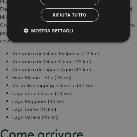
MO.OM Hotel si trova a Olgiate Olona (VA) in via San
Francesco d’Assisi, 15,
a soli 45 minuti in auto dal centro di
RIFIUTA TUTTO
Milano
.
Grazie alla sua posizione strategica, gli ospiti della struttura
MOSTRA DETTAGLI
possono raggiungere agevolmente numerose destinazioni
chiave:
Aeroporto di Milano Malpensa (12 km)
Aeroporto di Milano Linate (38 km)
Aeroporto di Lugano Agno (41 km)
Fiera Milano - Rho (26 km)
Vie dello shopping milanese (37 km)
Lago di Comabbio (19 km)
Lago Maggiore (40 km)
Lago Como (40 km)
Lago Varese (40 km)
Come arrivare