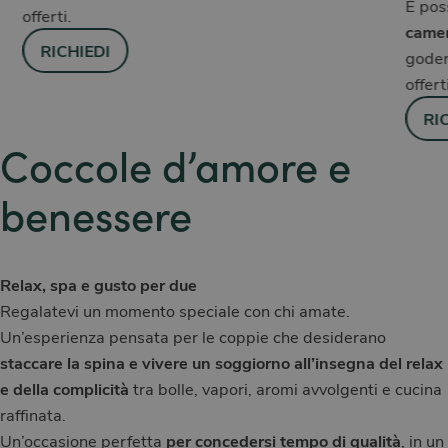
È pos
offerti.
came
RICHIEDI
goder
offert
RI
Coccole d’amore e
benessere
Relax, spa e gusto per due
Regalatevi un momento speciale con chi amate.
Un’esperienza pensata per le coppie che desiderano
staccare la spina e vivere un soggiorno all’insegna del relax
e della complicità
tra bolle, vapori, aromi avvolgenti e cucina
raffinata.
Un’occasione perfetta
per concedersi tempo di qualità
, in un