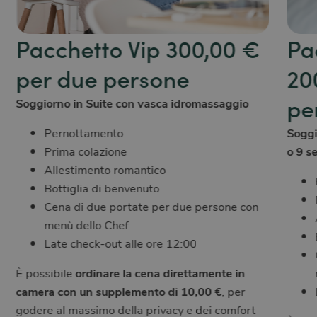
Pacchetto Vip 300,00 €
Pa
per due persone
20
pe
Soggiorno in Suite con vasca idromassaggio
Soggi
Pernottamento
o 9 s
Prima colazione
Allestimento romantico
Bottiglia di benvenuto
Cena di due portate per due persone con
menù dello Chef
Late check-out alle ore 12:00
È possibile
ordinare la cena direttamente in
camera
con un supplemento di 10,00 €
, per
godere al massimo della privacy e dei comfort