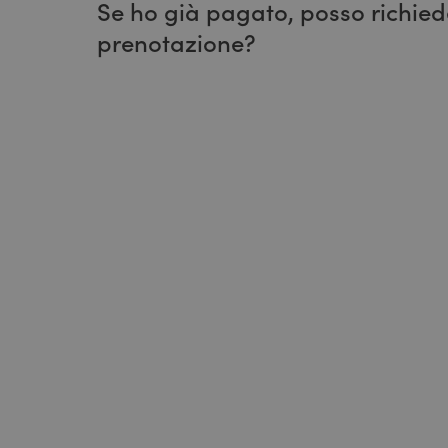
Se ho già pagato, posso richied
prenotazione?
No. Tutte le prenotazioni con prepagamento