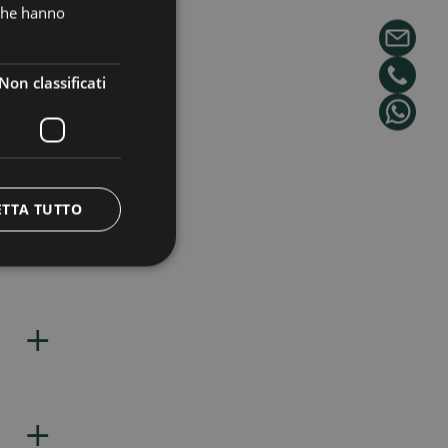
 che hanno
+
Non classificati
+
ti per
ETTA TUTTO
+
+
il
+