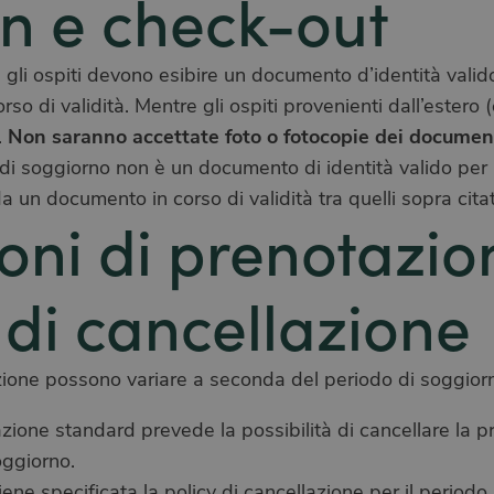
n e check-out
gli ospiti devono esibire un documento d’identità valid
orso di validità. Mentre gli ospiti provenienti dall’ester
Non saranno accettate foto o fotocopie dei document
.
di soggiorno non è un documento di identità valido per 
n documento in corso di validità tra quelli sopra citat
oni di prenotazio
 di cancellazione
zione possono variare a seconda del periodo di soggior
azione standard prevede la possibilità di cancellare la 
oggiorno.
 viene specificata la policy di cancellazione per il period