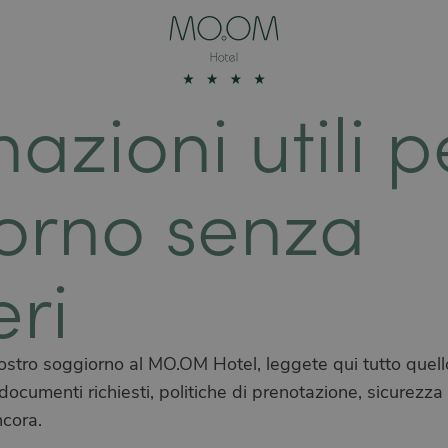
azioni utili p
orno senza
eri
vostro soggiorno al MO.OM Hotel, leggete qui tutto quell
documenti richiesti, politiche di prenotazione, sicurezza 
ncora.