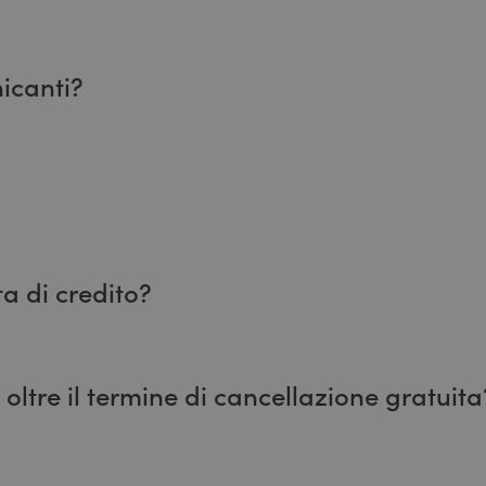
elezionata. Per tutte le tariffe, anche senza colazione, 
icanti?
anti, su disponibilità.
a di credito?
ard, American Express), bancomat.
ltre il termine di cancellazione gratuita
litiche di cancellazione prima di procedere con la