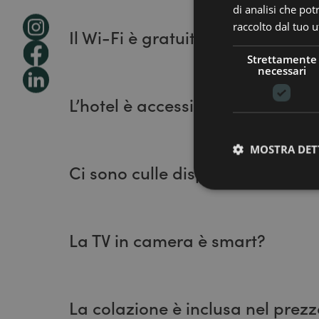
gratuito
Sì, il parcheggio è
.
di analisi che po
raccolto dal tuo ut
Il Wi-Fi è gratuito?
Strettamente
gra
La connessione Wi-Fi ad alta velocità è
necessari
incluse.
L’hotel è accessibile agli ospiti 
camere accessibili
Sì, disponiamo di
, aree
MOSTRA DET
garantire un soggiorno confortevole a tutti gl
Ci sono culle disponibili? Grat
Possibilità di aggiungere la culla, previa di
La TV in camera è smart?
Sì, tutte le TV nelle camere sono smart tv; 
vostro account.
La colazione è inclusa nel prez