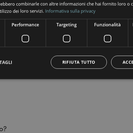
trebbero combinarle con altre informazioni che hai fornito loro o
ilizzo dei loro servizi.
Informativa sulla privacy
Performance
Targeting
Funzionalità
tuita e disponibile in tutte le aree dell’hotel
, camere
con disabilità?
 comuni prive di barriere architettoniche e bagni attrezza
TAGLI
RIFIUTA TUTTO
ACC
i ospiti.
uite o a pagamento?
sponibilità, gratuitamente.
potrete guardare le vostre serie preferite accedendo con 
zo?