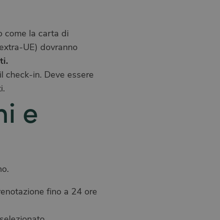
o come la carta di
o (extra-UE) dovranno
i.
il check-in. Deve essere
i.
ni e
no.
prenotazione fino a 24 ore
o selezionato