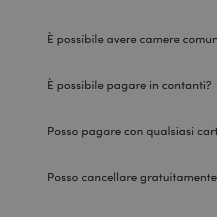
Dipende dalla tipologia di camera e tariffa s
possibile aggiungerla.
È possibile avere camere comun
Sì, il nostro hotel dispone di camere comunic
È possibile pagare in contanti?
Sì, vengono accettati anche i contanti
Posso pagare con qualsiasi cart
Accettiamo carte di credito (Visa, Masterc
Posso cancellare gratuitamente o
No. Consigliamo di controllare sempre le po
prenotazione.